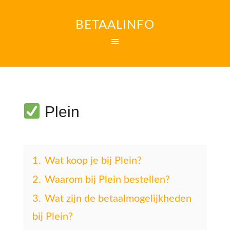
BETAALINFO
Plein
1.
Wat koop je bij Plein?
2.
Waarom bij Plein bestellen?
3.
Wat zijn de betaalmogelijkheden
bij Plein?