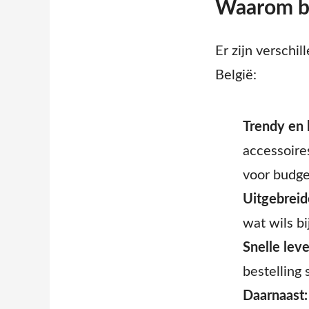
Waarom bi
Er zijn verschi
België:
Trendy en 
accessoires
voor budg
Uitgebreid
wat wils bi
Snelle leve
bestelling
Daarnaast: