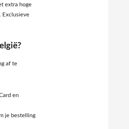
et extra hoge
t. Exclusieve
elgië?
ng af te
rCard en
m je bestelling