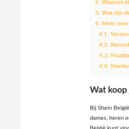
2.
Waarom bij
3.
Wat zijn d
4.
Meer over 
4.1.
Verzend
4.2.
Retour
4.3.
Maatta
4.4.
Klante
Wat koop j
Bij Shein Belgi
dames, heren en
België kunt vin