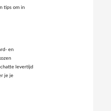
en tips om in
ard- en
ekozen
chatte levertijd
r je je