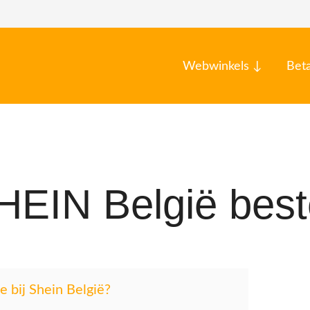
Webwinkels ↓
Bet
EIN België best
e bij Shein België?