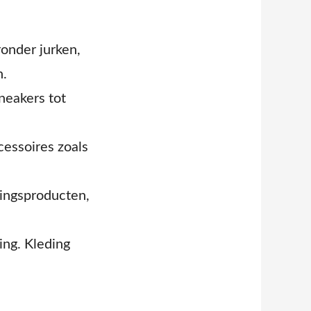
onder jurken,
n.
neakers tot
cessoires zoals
ingsproducten,
ng. Kleding