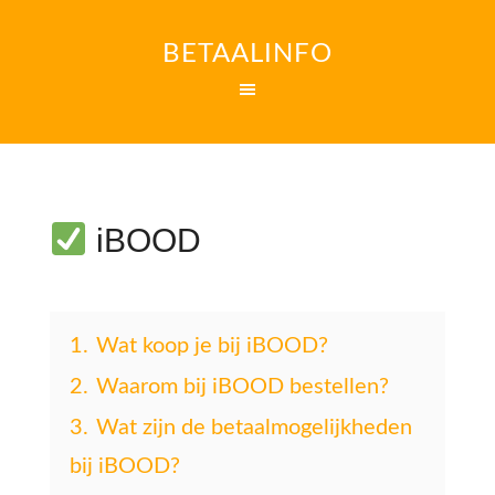
BETAALINFO
iBOOD
1.
Wat koop je bij iBOOD?
2.
Waarom bij iBOOD bestellen?
3.
Wat zijn de betaalmogelijkheden
bij iBOOD?