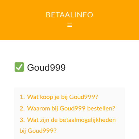
BETAALINFO
Goud999
1.
Wat koop je bij Goud999?
2.
Waarom bij Goud999 bestellen?
3.
Wat zijn de betaalmogelijkheden
bij Goud999?